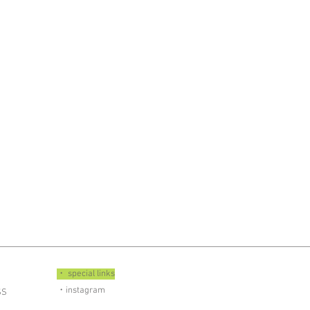
・ special links
・instagram
SS