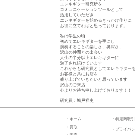
エレキギター研究所を
コミュニケーションツールとして
活用していただき
エレキギターを始めるきっかけ作りに
お役に立てればと思っております。
私は学生の頃
初めてエレキギターを手にし
演奏することの楽しさ、奥深さ、
沢山の仲間との出会い
人生の半分以上エレキギターに
魅了され続けています
これからも研究員としてエレキギター
お客様と共にお店を
盛り上げていきたいと思っています
沢山のご来店
心よりお待ち申し上げております！！
研究員：城戸祥史
・ホーム
・特定商取引
・買取
・プライバシ