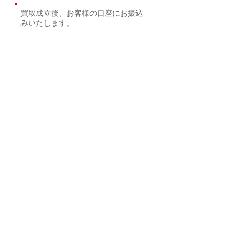
買取成立後、お客様の口座にお振込
みいたします。
楽器が店舗に届き次第、正式な査定を
させて頂き、折り返しご連絡をさせて
頂きます。買取が成立しましたら、後
日お客様の口座にお振込みさせて頂き
ます。
お振込みまで数日お時間を頂く場合が
ございます。
買取が成立しない場合に
は、楽器その他商品はご返送させて頂
き（着払いお客様負担）
買取承諾書は
こちらで責任を持って破棄させていた
だきます。
未成年者の場合は、保護者の同意が必
要となります買取承諾書に必要事項を
ご記入の上商品と一緒にお渡し下さ
い。
お問い合わせ